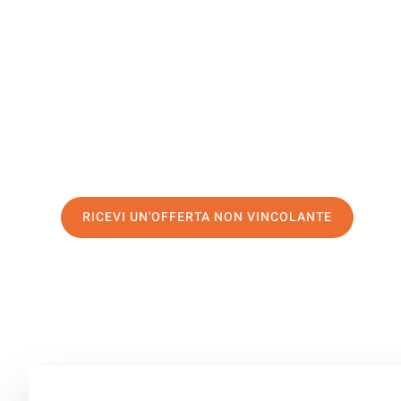
Aksaray
Il tuo trasloco Firenze Aksaray può essere così facile! S
servizio di prima classe
e assicurati i
migliori prezzi in 
Richiedo ora la tua offerta personalizzata e fai il prim
trasloco senza stress a Aksaray
RICEVI UN'OFFERTA NON VINCOLANTE
100% non vincolante – Risposta garantita entro 15 minuti.