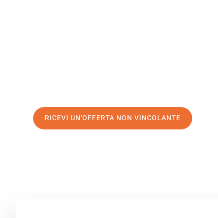
Iskenderu
Il tuo trasloco Firenze Iskenderun può essere così facil
servizio di prima classe
e assicurati i
migliori prezzi in 
Richiedo ora la tua offerta personalizzata e fai il prim
trasloco senza stress a Iskenderun
RICEVI UN'OFFERTA NON VINCOLANTE
100% non vincolante – Risposta garantita entro 15 minuti.