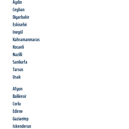
Aydin
Ceyhan
Diyarbakir
Eskisehir
Inegöl
Kahramanmaras
Kocaeli
Nazilli
Sanliurfa
Tarsus
Usak
Afyon
Balikesir
Corlu
Edirne
Gaziantep
Iskenderun