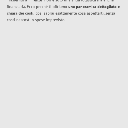
Trasferirsi a
Firenze
non è solo una sfida logistica ma anche
finanziaria. Ecco perché ti offriamo
una panoramica dettagliata e
chiara dei costi,
così saprai esattamente cosa aspettarti, senza
costi nascosti o spese impreviste.