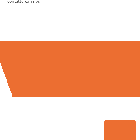
contatto con noi.
Traslochi Firenze in numeri: