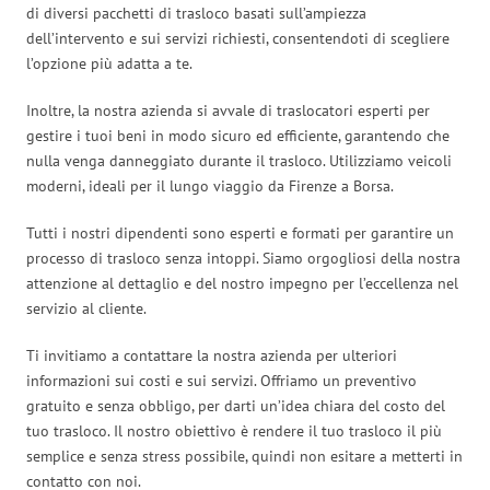
di diversi pacchetti di trasloco basati sull’ampiezza
dell’intervento e sui servizi richiesti, consentendoti di scegliere
l’opzione più adatta a te.
Inoltre, la nostra azienda si avvale di traslocatori esperti per
gestire i tuoi beni in modo sicuro ed efficiente, garantendo che
nulla venga danneggiato durante il trasloco. Utilizziamo veicoli
moderni, ideali per il lungo viaggio da Firenze a Borsa.
Tutti i nostri dipendenti sono esperti e formati per garantire un
processo di trasloco senza intoppi. Siamo orgogliosi della nostra
attenzione al dettaglio e del nostro impegno per l’eccellenza nel
servizio al cliente.
Ti invitiamo a contattare la nostra azienda per ulteriori
informazioni sui costi e sui servizi. Offriamo un preventivo
gratuito e senza obbligo, per darti un’idea chiara del costo del
tuo trasloco. Il nostro obiettivo è rendere il tuo trasloco il più
semplice e senza stress possibile, quindi non esitare a metterti in
contatto con noi.