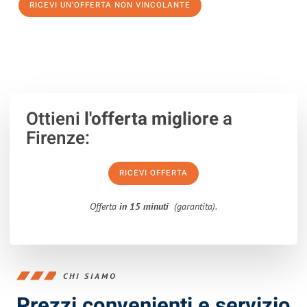
RICEVI UN'OFFERTA NON VINCOLANTE
100% non vincolante – Risposta garantita entro 15 minuti.
Ottieni
l'offerta migliore
a
Firenze:
RICEVI OFFERTA
Offerta
in 15 minuti
(garantita).
CHI SIAMO
Prezzi convenienti e servizio