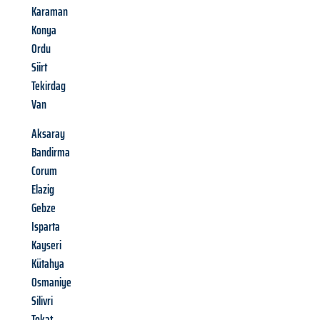
Karaman
Konya
Ordu
Siirt
Tekirdag
Van
Aksaray
Bandirma
Corum
Elazig
Gebze
Isparta
Kayseri
Kütahya
Osmaniye
Silivri
Tokat