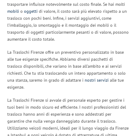
trasportare influisce notevolmente sul costo finale. Se hai molti
mobili
o
oggetti
di valore, il costo sarà più elevato rispetto a un
trasloco con pochi beni. Infine, i servizi aggiuntivi, come
l’imballaggio, lo smontaggio e il montaggio dei mobili o il
trasporto di oggetti particolarmente pesanti o di valore, possono
aumentare il costo totale.
La Traslochi Firenze offre un preventivo personalizzato in base
alle tue esigenze specifiche. Abbiamo diversi pacchetti di
trasloco disponibili, che variano in base all’ambito e ai servizi
richiesti. Che tu stia traslocando un intero appartamento o solo
una stanza, saremo in grado di adattare i
nostri servizi
alle tue
esigenze.
La Traslochi Firenze si avvale di personale esperto per gestire i
tuoi beni in modo sicuro ed efficiente. I nostri professionisti del
trasloco hanno anni di esperienza e sono addestrati per
garantire che nulla venga danneggiato durante il trasloco.
Utilizziamo veicoli moderni, ideali per il lungo viaggio da Firenze
a Istanbul, e ogni veicolo è dotato di attrezzature di ultima