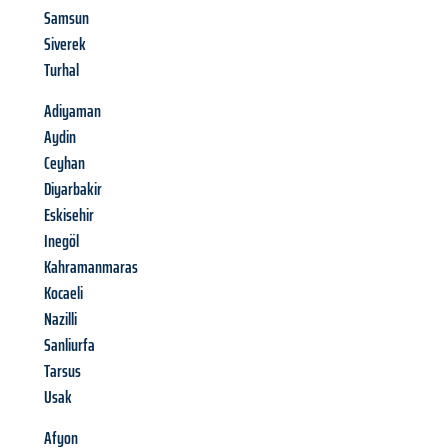
Samsun
Siverek
Turhal
Adiyaman
Aydin
Ceyhan
Diyarbakir
Eskisehir
Inegöl
Kahramanmaras
Kocaeli
Nazilli
Sanliurfa
Tarsus
Usak
Afyon