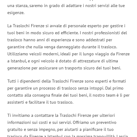
una stanza, saremo in grado di adattare i nostri servizi alle tue
esigenze.
La Traslochi Firenze si avvale di personale esperto per gestire i
tuoi beni in modo sicuro ed efficiente. I nostri professionisti del
trasloco hanno anni di esperienza e sono addestrati per
garantire che nulla venga danneggiato durante il trasloco.
Utilizziamo veicoli moderni, ideali per il lungo viaggio da Firenze
a Istanbul, e ogni veicolo è dotato di attrezzature di ultima
generazione per assicurare un trasporto sicuro dei tuoi beni.
Tutti i dipendenti della Traslochi Firenze sono esperti e formati
per garantire un processo di trasloco senza intoppi. Dal primo
contatto alla consegna finale dei tuoi beni, il nostro team è lì per
assisterti e facilitare il tuo trasloco.
Ti invitiamo a contattare la Traslochi Firenze per ulteriori
informazioni sui costi e sui servizi. Offriamo un preventivo
gratuito e senza impegno, per aiutarti a pianificare il tuo
trasloco da Firenze a Istanbul con la massima tranquillità. Lascia