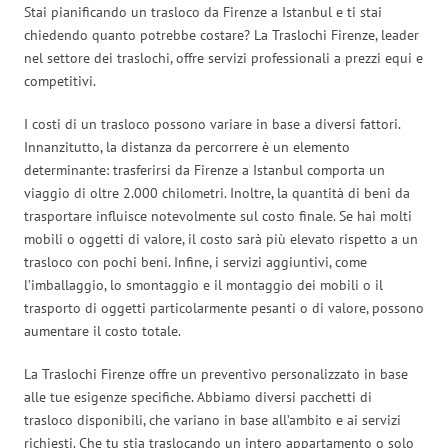
Stai pianificando un trasloco da Firenze a Istanbul e ti stai
chiedendo quanto potrebbe costare? La Traslochi Firenze, leader
nel settore dei traslochi, offre servizi professionali a prezzi equi e
competitivi.
I costi di un trasloco possono variare in base a diversi fattori.
Innanzitutto, la distanza da percorrere è un elemento
determinante: trasferirsi da Firenze a Istanbul comporta un
viaggio di oltre 2.000 chilometri. Inoltre, la quantità di beni da
trasportare influisce notevolmente sul costo finale. Se hai molti
mobili o oggetti di valore, il costo sarà più elevato rispetto a un
trasloco con pochi beni. Infine, i servizi aggiuntivi, come
l’imballaggio, lo smontaggio e il montaggio dei mobili o il
trasporto di oggetti particolarmente pesanti o di valore, possono
aumentare il costo totale.
La Traslochi Firenze offre un preventivo personalizzato in base
alle tue esigenze specifiche. Abbiamo diversi pacchetti di
trasloco disponibili, che variano in base all’ambito e ai servizi
richiesti. Che tu stia traslocando un intero appartamento o solo