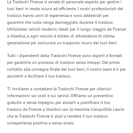
La Traslochi Firenze si avvale di personale esperto per gestire i
tuoi beni in modo sicuro ed efficiente. I nostri professionisti del
trasloco hanno anni di esperienza e sono addestrati per
garantire che nulla venga danneggiato durante il trasloco.
Utilizziamo veicoli moderni, ideali per il lungo viaggio da Firenze
a Istanbul, e ogni veicolo è dotato di attrezzature di ultima
generazione per assicurare un trasporto sicuro dei tuoi beni.
Tutti i dipendenti della Traslochi Firenze sono esperti e formati
per garantire un processo di trasloco senza intoppi. Dal primo
contatto alla consegna finale dei tuoi beni, il nostro team è lì per
assisterti e facilitare il tuo trasloco.
Ti invitiamo a contattare la Traslochi Firenze per ulteriori
informazioni sui costi e sui servizi. Offriamo un preventivo
gratuito e senza impegno, per aiutarti a pianificare il tuo
trasloco da Firenze a Istanbul con la massima tranquillità. Lascia
che la Traslochi Firenze ti aiuti a rendere il tuo trasloco
un’esperienza positiva e senza stress.