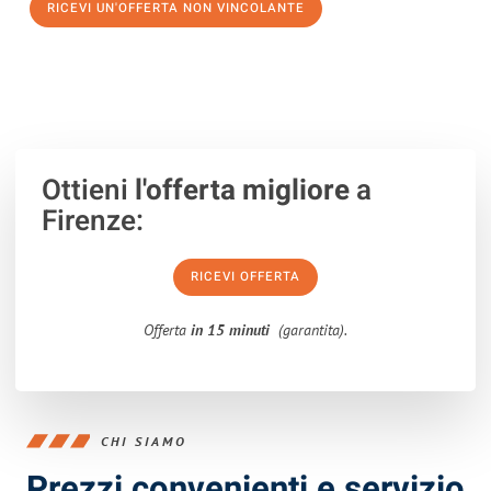
RICEVI UN'OFFERTA NON VINCOLANTE
100% non vincolante – Risposta garantita entro 15 minuti.
Ottieni
l'offerta migliore
a
Firenze:
RICEVI OFFERTA
Offerta
in 15 minuti
(garantita).
CHI SIAMO
Prezzi convenienti e servizio