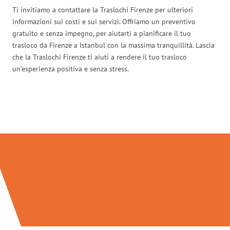
Ti invitiamo a contattare la Traslochi Firenze per ulteriori
informazioni sui costi e sui servizi. Offriamo un preventivo
gratuito e senza impegno, per aiutarti a pianificare il tuo
trasloco da Firenze a Istanbul con la massima tranquillità. Lascia
che la Traslochi Firenze ti aiuti a rendere il tuo trasloco
un’esperienza positiva e senza stress.
Traslochi Firenze in numeri: