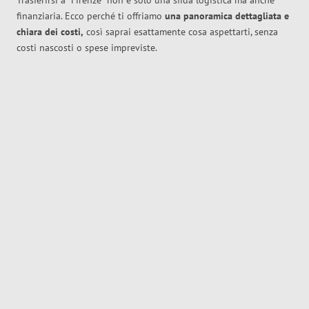
Trasferirsi a
Firenze
non è solo una sfida logistica ma anche
finanziaria. Ecco perché ti offriamo
una panoramica dettagliata e
chiara dei costi,
così saprai esattamente cosa aspettarti, senza
costi nascosti o spese impreviste.