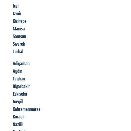
Icel
Izmir
Kiziltepe
Manisa
Samsun
Siverek
Turhal
Adiyaman
Aydin
Ceyhan
Diyarbakir
Eskisehir
Inegöl
Kahramanmaras
Kocaeli
Nazilli