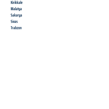
Kirikkale
Malatya
Sakarya
Sivas
Trabzon
Richiedi ora la tua
offerta
al
miglior
prezzo !
Inviateci adesso la vostra richiesta non vincolante e
assicuratevi la vostra
offerta di trasloco per le vostre esigenze
a Firenze
al miglior prezzo! Approfitta dell’occasione per
un
trasloco senza stress
e con il massimo comfort: