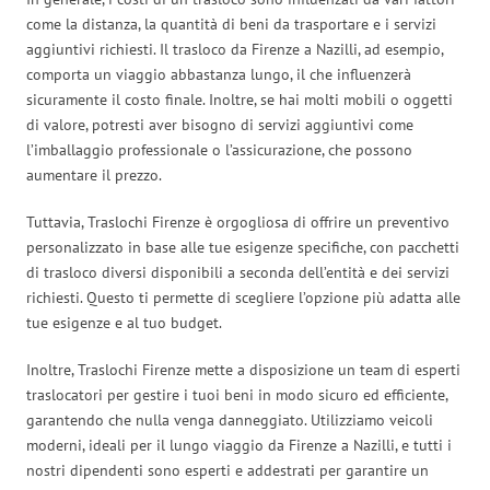
come la distanza, la quantità di beni da trasportare e i servizi
aggiuntivi richiesti. Il trasloco da Firenze a Nazilli, ad esempio,
comporta un viaggio abbastanza lungo, il che influenzerà
sicuramente il costo finale. Inoltre, se hai molti mobili o oggetti
di valore, potresti aver bisogno di servizi aggiuntivi come
l’imballaggio professionale o l’assicurazione, che possono
aumentare il prezzo.
Tuttavia, Traslochi Firenze è orgogliosa di offrire un preventivo
personalizzato in base alle tue esigenze specifiche, con pacchetti
di trasloco diversi disponibili a seconda dell’entità e dei servizi
richiesti. Questo ti permette di scegliere l’opzione più adatta alle
tue esigenze e al tuo budget.
Inoltre, Traslochi Firenze mette a disposizione un team di esperti
traslocatori per gestire i tuoi beni in modo sicuro ed efficiente,
garantendo che nulla venga danneggiato. Utilizziamo veicoli
moderni, ideali per il lungo viaggio da Firenze a Nazilli, e tutti i
nostri dipendenti sono esperti e addestrati per garantire un