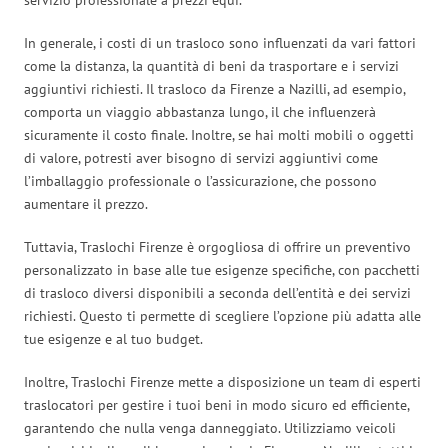
In generale, i costi di un trasloco sono influenzati da vari fattori
come la distanza, la quantità di beni da trasportare e i servizi
aggiuntivi richiesti. Il trasloco da Firenze a Nazilli, ad esempio,
comporta un viaggio abbastanza lungo, il che influenzerà
sicuramente il costo finale. Inoltre, se hai molti mobili o oggetti
di valore, potresti aver bisogno di servizi aggiuntivi come
l’imballaggio professionale o l’assicurazione, che possono
aumentare il prezzo.
Tuttavia, Traslochi Firenze è orgogliosa di offrire un preventivo
personalizzato in base alle tue esigenze specifiche, con pacchetti
di trasloco diversi disponibili a seconda dell’entità e dei servizi
richiesti. Questo ti permette di scegliere l’opzione più adatta alle
tue esigenze e al tuo budget.
Inoltre, Traslochi Firenze mette a disposizione un team di esperti
traslocatori per gestire i tuoi beni in modo sicuro ed efficiente,
garantendo che nulla venga danneggiato. Utilizziamo veicoli