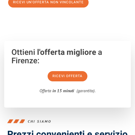
RICEVI UN'OFFERTA NON VINCOLANTE
100% non vincolante – Risposta garantita entro 15 minuti.
Ottieni
l'offerta migliore
a
Firenze:
RICEVI OFFERTA
Offerta
in 15 minuti
(garantita).
CHI SIAMO
Prezzi convenienti e servizio