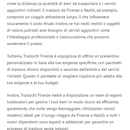
come la distanza, la quantità di beni da trasportare e i servizi
aggiuntivi richiesti. Il trasloco da Firenze a Nazilli, ad esempio,
comporta un viaggio abbastanza lungo, il che influenzerà
sicuramente il costo finale. Inoltre, se hai molti mobili o oggetti
di valore, potresti aver bisogno di servizi aggiuntivi come
l’imballaggio professionale o l’assicurazione, che possono
aumentare il prezzo.
Tuttavia, Traslochi Firenze è orgogliosa di offrire un preventivo
personalizzato in base alle tue esigenze specifiche, con pacchetti
di trasloco diversi disponibili a seconda dell’entità e dei servizi
richiesti. Questo ti permette di scegliere l’opzione più adatta alle
tue esigenze e al tuo budget.
Inoltre, Traslochi Firenze mette a disposizione un team di esperti
traslocatori per gestire i tuoi beni in modo sicuro ed efficiente,
garantendo che nulla venga danneggiato. Utilizziamo veicoli
moderni, ideali per il lungo viaggio da Firenze a Nazilli, e tutti i
nostri dipendenti sono esperti e addestrati per garantire un
processo di trasloco senza intoppi.