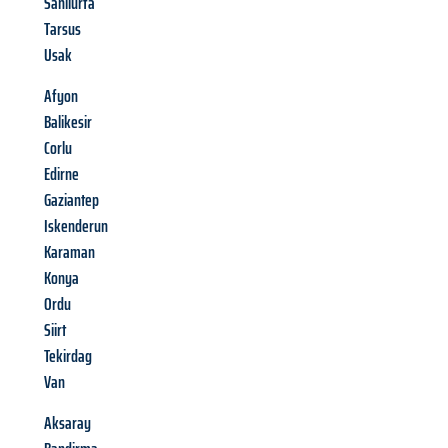
Sanliurfa
Tarsus
Usak
Afyon
Balikesir
Corlu
Edirne
Gaziantep
Iskenderun
Karaman
Konya
Ordu
Siirt
Tekirdag
Van
Aksaray