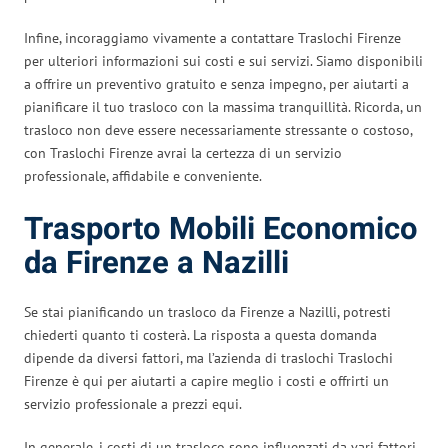
Infine, incoraggiamo vivamente a contattare Traslochi Firenze
per ulteriori informazioni sui costi e sui servizi. Siamo disponibili
a offrire un preventivo gratuito e senza impegno, per aiutarti a
pianificare il tuo trasloco con la massima tranquillità. Ricorda, un
trasloco non deve essere necessariamente stressante o costoso,
con Traslochi Firenze avrai la certezza di un servizio
professionale, affidabile e conveniente.
Trasporto Mobili Economico
da Firenze a Nazilli
Se stai pianificando un trasloco da Firenze a Nazilli, potresti
chiederti quanto ti costerà. La risposta a questa domanda
dipende da diversi fattori, ma l’azienda di traslochi Traslochi
Firenze è qui per aiutarti a capire meglio i costi e offrirti un
servizio professionale a prezzi equi.
In generale, i costi di un trasloco sono influenzati da vari fattori