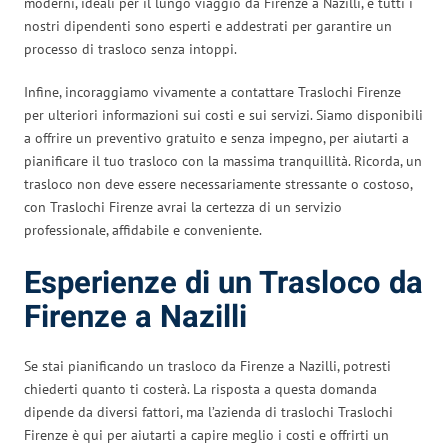
moderni, ideali per il lungo viaggio da Firenze a Nazilli, e tutti i
nostri dipendenti sono esperti e addestrati per garantire un
processo di trasloco senza intoppi.
Infine, incoraggiamo vivamente a contattare Traslochi Firenze
per ulteriori informazioni sui costi e sui servizi. Siamo disponibili
a offrire un preventivo gratuito e senza impegno, per aiutarti a
pianificare il tuo trasloco con la massima tranquillità. Ricorda, un
trasloco non deve essere necessariamente stressante o costoso,
con Traslochi Firenze avrai la certezza di un servizio
professionale, affidabile e conveniente.
Esperienze di un Trasloco da
Firenze a Nazilli
Se stai pianificando un trasloco da Firenze a Nazilli, potresti
chiederti quanto ti costerà. La risposta a questa domanda
dipende da diversi fattori, ma l’azienda di traslochi Traslochi
Firenze è qui per aiutarti a capire meglio i costi e offrirti un