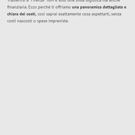
Trasferirsi a
Firenze
non è solo una sfida logistica ma anche
finanziaria. Ecco perché ti offriamo
una panoramica dettagliata e
chiara dei costi,
così saprai esattamente cosa aspettarti, senza
costi nascosti o spese impreviste.