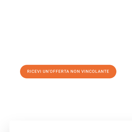
Kiziltepe
Il tuo trasloco Firenze Kiziltepe può essere così facile! 
servizio di prima classe
e assicurati i
migliori prezzi in 
Richiedo ora la tua offerta personalizzata e fai il prim
trasloco senza stress a Kiziltepe
RICEVI UN'OFFERTA NON VINCOLANTE
100% non vincolante – Risposta garantita entro 15 minuti.