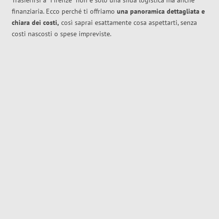
Trasferirsi a
Firenze
non è solo una sfida logistica ma anche
finanziaria. Ecco perché ti offriamo
una panoramica dettagliata e
chiara dei costi,
così saprai esattamente cosa aspettarti, senza
costi nascosti o spese impreviste.