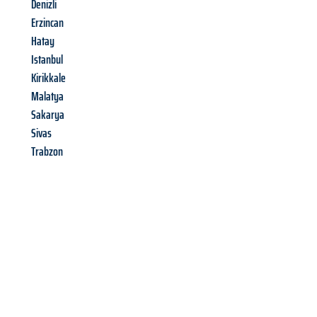
Denizli
Erzincan
Hatay
Istanbul
Kirikkale
Malatya
Sakarya
Sivas
Trabzon
Richiedi ora la tua
offerta
al
miglior
prezzo !