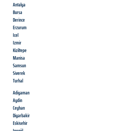
Antalya
Bursa
Derince
Erzurum
Icel
Izmir
Kiziltepe
Manisa
Samsun
Siverek
Turhal
Adiyaman
Aydin
Ceyhan
Diyarbakir
Eskisehir
Inegöl