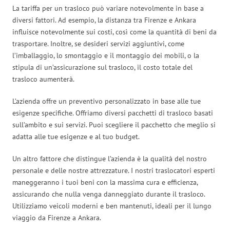
La tariffa per un trasloco può variare notevolmente in base a
diversi fattori. Ad esempio, la distanza tra Firenze e Ankara
influisce notevolmente sui costi, così come la quantità di beni da
trasportare. Inoltre, se desideri servizi aggiuntivi, come
l’imballaggio, lo smontaggio e il montaggio dei mobili, o la
stipula di un’assicurazione sul trasloco, il costo totale del
trasloco aumenterà.
L’azienda offre un preventivo personalizzato in base alle tue
esigenze specifiche. Offriamo diversi pacchetti di trasloco basati
sull’ambito e sui servizi. Puoi scegliere il pacchetto che meglio si
adatta alle tue esigenze e al tuo budget.
Un altro fattore che distingue l’azienda è la qualità del nostro
personale e delle nostre attrezzature. I nostri traslocatori esperti
maneggeranno i tuoi beni con la massima cura e efficienza,
assicurando che nulla venga danneggiato durante il trasloco.
Utilizziamo veicoli moderni e ben mantenuti, ideali per il lungo
viaggio da Firenze a Ankara.