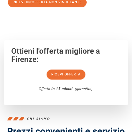
RICEVI UN'OFFERTA NON VINCOLANTE
100% non vincolante – Risposta garantita entro 15 minuti.
Ottieni
l'offerta migliore
a
Firenze:
RICEVI OFFERTA
Offerta
in 15 minuti
(garantita).
CHI SIAMO
Prezzi convenienti e servizio