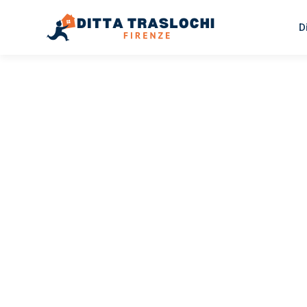
D
TRASLOCHI FIRENZE
Traslochi
Firenze
To
Il tuo trasloco Firenze Tokat può essere così facile! Spe