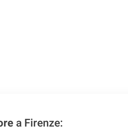
o passo verso un
ore
a Firenze: