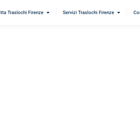
itta Traslochi Firenze
Servizi Traslochi Firenze
Cos
kat
rimenta il nostro
servizio