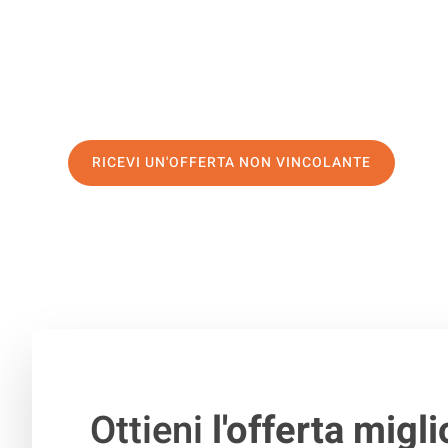
di prima classe
e assicurati i
migliori prezzi in Firenze
.
Richiedo ora la tua offerta personalizzata e fai il prim
trasloco senza stress a Tokat
RICEVI UN'OFFERTA NON VINCOLANTE
100% non vincolante – Risposta garantita entro 15 minuti.
Ottieni
l'offerta migli