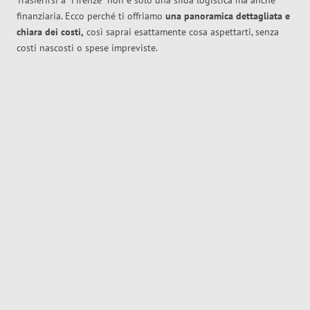
Trasferirsi a
Firenze
non è solo una sfida logistica ma anche
finanziaria. Ecco perché ti offriamo
una panoramica dettagliata e
chiara dei costi,
così saprai esattamente cosa aspettarti, senza
costi nascosti o spese impreviste.