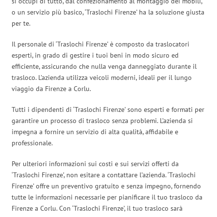
si occupi di tutto, dal confezionamento al montaggio dei mobili,
o un servizio più basico, ‘Traslochi Firenze’ ha la soluzione giusta
per te.
Il personale di ‘Traslochi Firenze’ è composto da traslocatori
esperti, in grado di gestire i tuoi beni in modo sicuro ed
efficiente, assicurando che nulla venga danneggiato durante il
trasloco. L’azienda utilizza veicoli moderni, ideali per il lungo
viaggio da Firenze a Corlu.
Tutti i dipendenti di ‘Traslochi Firenze’ sono esperti e formati per
garantire un processo di trasloco senza problemi. L’azienda si
impegna a fornire un servizio di alta qualità, affidabile e
professionale.
Per ulteriori informazioni sui costi e sui servizi offerti da
‘Traslochi Firenze’, non esitare a contattare l’azienda. ‘Traslochi
Firenze’ offre un preventivo gratuito e senza impegno, fornendo
tutte le informazioni necessarie per pianificare il tuo trasloco da
Firenze a Corlu. Con ‘Traslochi Firenze’, il tuo trasloco sarà