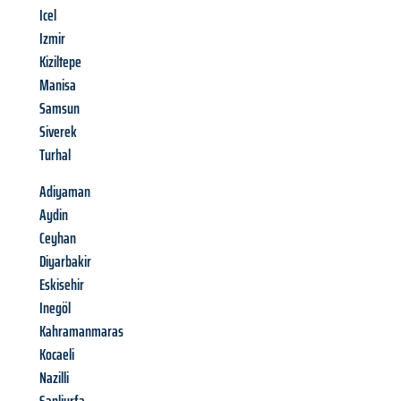
Icel
Izmir
Kiziltepe
Manisa
Samsun
Siverek
Turhal
Adiyaman
Aydin
Ceyhan
Diyarbakir
Eskisehir
Inegöl
Kahramanmaras
Kocaeli
Nazilli