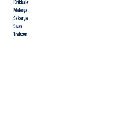
Kirikkale
Malatya
Sakarya
Sivas
Trabzon
Richiedi ora la tua
offerta
al
miglior
prezzo !
Inviateci adesso la vostra richiesta non vincolante e
assicuratevi la vostra
offerta di trasloco per le vostre esigenze
a Firenze
al miglior prezzo! Approfitta dell’occasione per
un
trasloco senza stress
e con il massimo comfort: