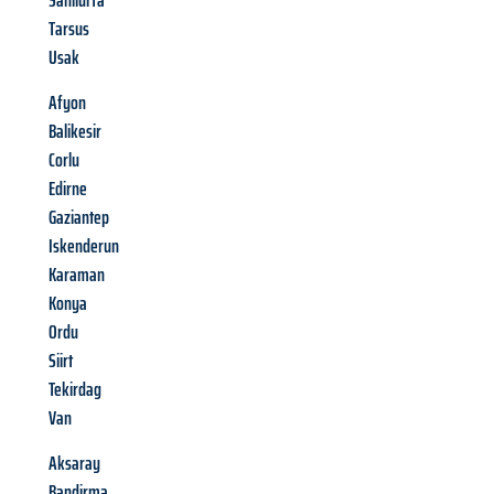
Sanliurfa
Tarsus
Usak
Afyon
Balikesir
Corlu
Edirne
Gaziantep
Iskenderun
Karaman
Konya
Ordu
Siirt
Tekirdag
Van
Aksaray
Bandirma