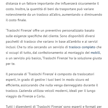
distanza è un fattore importante che influenzerà sicuramente il
costo. Inoltre, la quantità di beni da trasportare può variare
notevolmente da un trasloco all’altro, aumentando o diminuendo
il costo finale.
‘Traslochi Firenze’ offre un preventivo personalizzato basato
sulle esigenze specifiche del cliente. Sono disponibili diversi
pacchetti di trasloco che variano in base all’ambito e ai servizi
inclusi. Che tu stia cercando un servizio di
trasloco completo
che
si occupi di tutto, dal confezionamento al montaggio dei
mobili
,
o un servizio più basico, ‘Traslochi Firenze’ ha la soluzione giusta
per te.
Il personale di ‘Traslochi Firenze’ è composto da traslocatori
esperti, in grado di gestire i tuoi beni in modo sicuro ed
efficiente, assicurando che nulla venga danneggiato durante il
trasloco. L’azienda utilizza veicoli moderni, ideali per il lungo
viaggio da Firenze a Corlu.
Tutti i dipendenti di ‘Traslochi Firenze’ sono esperti e formati per