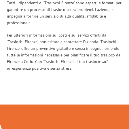
Tutti i dipendenti di ‘Traslochi Firenze’ sono esperti e formati per
garantire un processo di trasloco senza problemi. L’azienda si
impegna a fornire un servizio di alta qualità, affidabile e
professionale.
Per ulteriori informazioni sui costi e sui servizi offerti da
‘Traslochi Firenze’, non esitare a contattare l’azienda. ‘Traslochi
Firenze’ offre un preventivo gratuito e senza impegno, fornendo
tutte le informazioni necessarie per pianificare il tuo trasloco da
Firenze a Corlu. Con ‘Traslochi Firenze’, il tuo trasloco sarà
un’esperienza positiva e senza stress.
Traslochi Firenze in numeri: