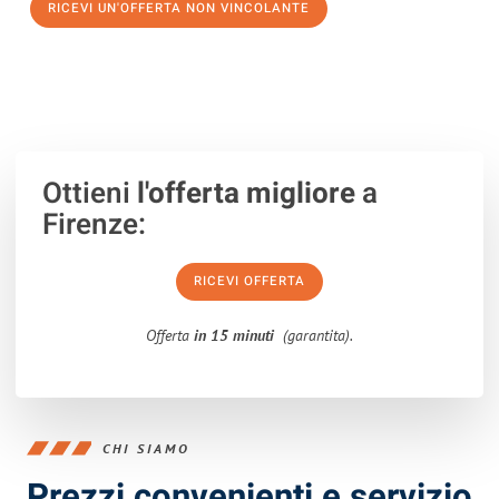
RICEVI UN'OFFERTA NON VINCOLANTE
100% non vincolante – Risposta garantita entro 15 minuti.
Ottieni
l'offerta migliore
a
Firenze:
RICEVI OFFERTA
Offerta
in 15 minuti
(garantita).
CHI SIAMO
Prezzi convenienti e servizio