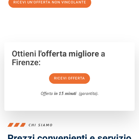
RICEVI UN'OFFERTA NON VINCOLANTE
100% non vincolante – Risposta garantita entro 15 minuti.
Ottieni
l'offerta migliore
a
Firenze:
RICEVI OFFERTA
Offerta
in 15 minuti
(garantita).
CHI SIAMO
Prezzi convenienti e servizio