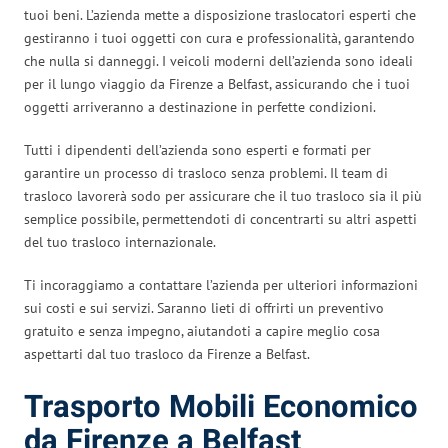
tuoi beni. L’azienda mette a disposizione traslocatori esperti che
gestiranno i tuoi oggetti con cura e professionalità, garantendo
che nulla si danneggi. I veicoli moderni dell’azienda sono ideali
per il lungo viaggio da Firenze a Belfast, assicurando che i tuoi
oggetti arriveranno a destinazione in perfette condizioni.
Tutti i dipendenti dell’azienda sono esperti e formati per
garantire un processo di trasloco senza problemi. Il team di
trasloco lavorerà sodo per assicurare che il tuo trasloco sia il più
semplice possibile, permettendoti di concentrarti su altri aspetti
del tuo trasloco internazionale.
Ti incoraggiamo a contattare l’azienda per ulteriori informazioni
sui costi e sui servizi. Saranno lieti di offrirti un preventivo
gratuito e senza impegno, aiutandoti a capire meglio cosa
aspettarti dal tuo trasloco da Firenze a Belfast.
Trasporto Mobili Economico
da Firenze a Belfast