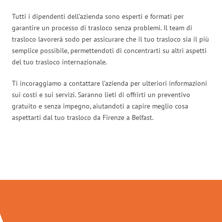
Tutti i dipendenti dell’azienda sono esperti e formati per
garantire un processo di trasloco senza problemi. Il team di
trasloco lavorerà sodo per assicurare che il tuo trasloco sia il più
semplice possibile, permettendoti di concentrarti su altri aspetti
del tuo trasloco internazionale.
Ti incoraggiamo a contattare l’azienda per ulteriori informazioni
sui costi e sui servizi. Saranno lieti di offrirti un preventivo
gratuito e senza impegno, aiutandoti a capire meglio cosa
aspettarti dal tuo trasloco da Firenze a Belfast.
Traslochi Firenze in numeri: