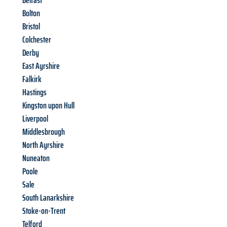
Belfast
Bolton
Bristol
Colchester
Derby
East Ayrshire
Falkirk
Hastings
Kingston upon Hull
Liverpool
Middlesbrough
North Ayrshire
Nuneaton
Poole
Sale
South Lanarkshire
Stoke-on-Trent
Telford