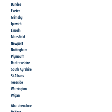
Dundee
Exeter
Grimsby
Ipswich
Lincoln
Mansfield
Newport
Nottingham
Plymouth
Renfrewshire
South Ayrshire
St Albans
Teesside
Warrington
Wigan
Aberdeenshire