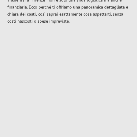
Trasferirsi a
Firenze
non è solo una sfida logistica ma anche
finanziaria. Ecco perché ti offriamo
una panoramica dettagliata e
chiara dei costi,
così saprai esattamente cosa aspettarti, senza
costi nascosti o spese impreviste.