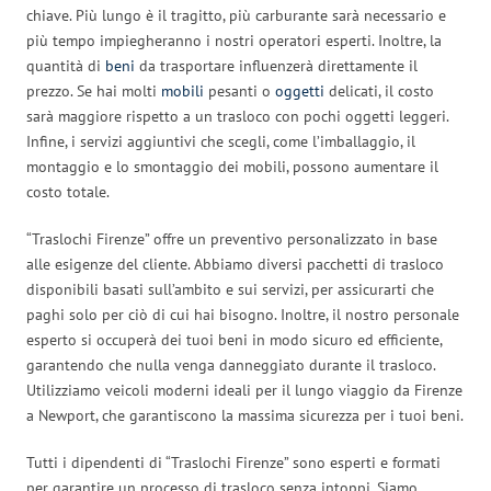
chiave. Più lungo è il tragitto, più carburante sarà necessario e
più tempo impiegheranno i nostri operatori esperti. Inoltre, la
quantità di
beni
da trasportare influenzerà direttamente il
prezzo. Se hai molti
mobili
pesanti o
oggetti
delicati, il costo
sarà maggiore rispetto a un trasloco con pochi oggetti leggeri.
Infine, i servizi aggiuntivi che scegli, come l’imballaggio, il
montaggio e lo smontaggio dei mobili, possono aumentare il
costo totale.
“Traslochi Firenze” offre un preventivo personalizzato in base
alle esigenze del cliente. Abbiamo diversi pacchetti di trasloco
disponibili basati sull’ambito e sui servizi, per assicurarti che
paghi solo per ciò di cui hai bisogno. Inoltre, il nostro personale
esperto si occuperà dei tuoi beni in modo sicuro ed efficiente,
garantendo che nulla venga danneggiato durante il trasloco.
Utilizziamo veicoli moderni ideali per il lungo viaggio da Firenze
a Newport, che garantiscono la massima sicurezza per i tuoi beni.
Tutti i dipendenti di “Traslochi Firenze” sono esperti e formati
per garantire un processo di trasloco senza intoppi. Siamo