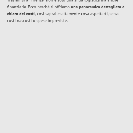
Trasferirsi a
Firenze
non è solo una sfida logistica ma anche
finanziaria. Ecco perché ti offriamo
una panoramica dettagliata e
chiara dei costi,
così saprai esattamente cosa aspettarti, senza
costi nascosti o spese impreviste.