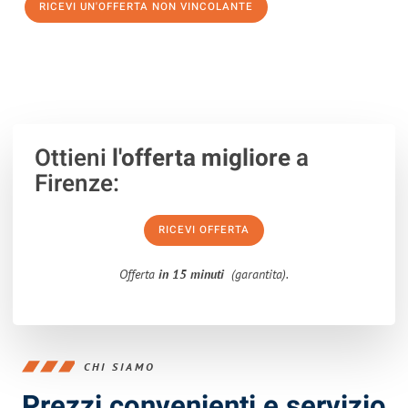
RICEVI UN'OFFERTA NON VINCOLANTE
100% non vincolante – Risposta garantita entro 15 minuti.
Ottieni
l'offerta migliore
a
Firenze:
RICEVI OFFERTA
Offerta
in 15 minuti
(garantita).
CHI SIAMO
Prezzi convenienti e servizio