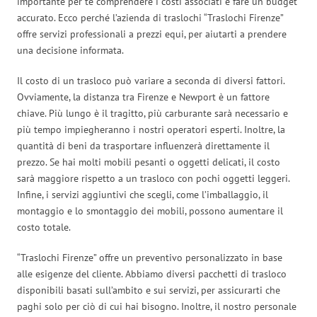
importante per te comprendere i costi associati e fare un budget
accurato. Ecco perché l’azienda di traslochi “Traslochi Firenze”
offre servizi professionali a prezzi equi, per aiutarti a prendere
una decisione informata.
Il costo di un trasloco può variare a seconda di diversi fattori.
Ovviamente, la distanza tra Firenze e Newport è un fattore
chiave. Più lungo è il tragitto, più carburante sarà necessario e
più tempo impiegheranno i nostri operatori esperti. Inoltre, la
quantità di beni da trasportare influenzerà direttamente il
prezzo. Se hai molti mobili pesanti o oggetti delicati, il costo
sarà maggiore rispetto a un trasloco con pochi oggetti leggeri.
Infine, i servizi aggiuntivi che scegli, come l’imballaggio, il
montaggio e lo smontaggio dei mobili, possono aumentare il
costo totale.
“Traslochi Firenze” offre un preventivo personalizzato in base
alle esigenze del cliente. Abbiamo diversi pacchetti di trasloco
disponibili basati sull’ambito e sui servizi, per assicurarti che
paghi solo per ciò di cui hai bisogno. Inoltre, il nostro personale