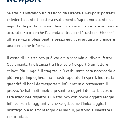
Se stai pianificando un trasloco da Firenze a Newport, potresti
chiederti quanto ti costerà esattamente. Sappiamo quanto sia
importante per te comprendere i costi associati e fare un budget
accurato. Ecco perché l’azienda di traslochi “Traslochi Firenze”
offre servizi professionali a prezzi equi, per aiutarti a prendere
una decisione informata.
Il costo di un trasloco può variare a seconda di diversi fattori.
Ovviamente, la distanza tra Firenze e Newport è un fattore
chiave. Più lungo è il tragitto, più carburante sarà necessario e
più tempo impiegheranno i nostri operatori esperti. Inoltre, la
quantità di beni da trasportare influenzerà direttamente il
prezzo. Se hai molti mobili pesanti o oggetti delicati, il costo
sarà maggiore rispetto a un trasloco con pochi oggetti leggeri.
Infine, i servizi aggiuntivi che scegli, come l’imballaggio, il
montaggio e lo smontaggio dei mobili, possono aumentare il
costo totale.