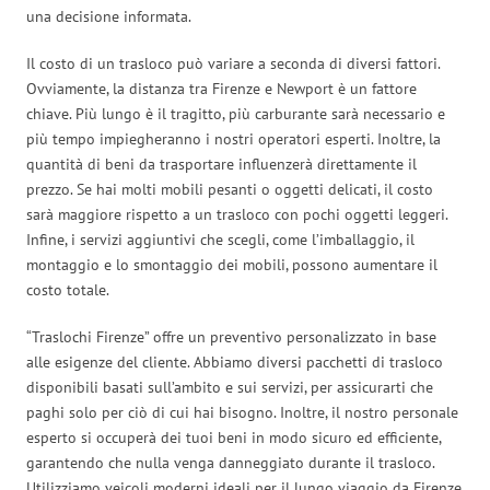
una decisione informata.
Il costo di un trasloco può variare a seconda di diversi fattori.
Ovviamente, la distanza tra Firenze e Newport è un fattore
chiave. Più lungo è il tragitto, più carburante sarà necessario e
più tempo impiegheranno i nostri operatori esperti. Inoltre, la
quantità di beni da trasportare influenzerà direttamente il
prezzo. Se hai molti mobili pesanti o oggetti delicati, il costo
sarà maggiore rispetto a un trasloco con pochi oggetti leggeri.
Infine, i servizi aggiuntivi che scegli, come l’imballaggio, il
montaggio e lo smontaggio dei mobili, possono aumentare il
costo totale.
“Traslochi Firenze” offre un preventivo personalizzato in base
alle esigenze del cliente. Abbiamo diversi pacchetti di trasloco
disponibili basati sull’ambito e sui servizi, per assicurarti che
paghi solo per ciò di cui hai bisogno. Inoltre, il nostro personale
esperto si occuperà dei tuoi beni in modo sicuro ed efficiente,
garantendo che nulla venga danneggiato durante il trasloco.
Utilizziamo veicoli moderni ideali per il lungo viaggio da Firenze