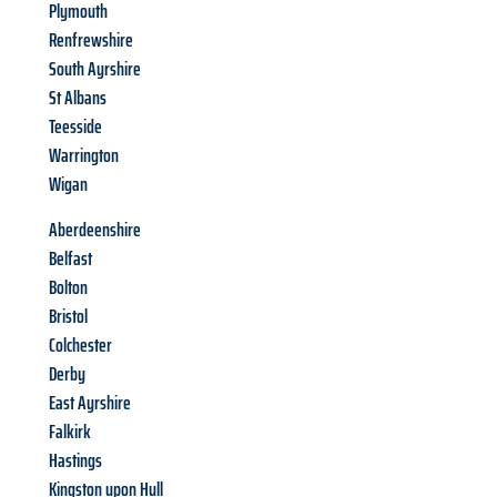
Plymouth
Renfrewshire
South Ayrshire
St Albans
Teesside
Warrington
Wigan
Aberdeenshire
Belfast
Bolton
Bristol
Colchester
Derby
East Ayrshire
Falkirk
Hastings
Kingston upon Hull