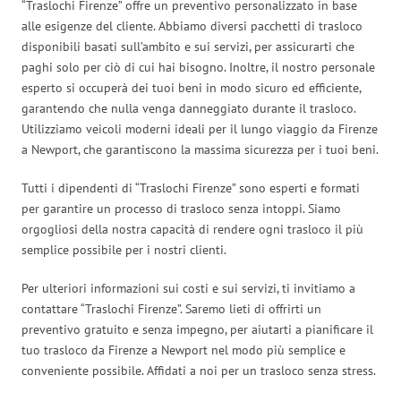
“Traslochi Firenze” offre un preventivo personalizzato in base
alle esigenze del cliente. Abbiamo diversi pacchetti di trasloco
disponibili basati sull’ambito e sui servizi, per assicurarti che
paghi solo per ciò di cui hai bisogno. Inoltre, il nostro personale
esperto si occuperà dei tuoi beni in modo sicuro ed efficiente,
garantendo che nulla venga danneggiato durante il trasloco.
Utilizziamo veicoli moderni ideali per il lungo viaggio da Firenze
a Newport, che garantiscono la massima sicurezza per i tuoi beni.
Tutti i dipendenti di “Traslochi Firenze” sono esperti e formati
per garantire un processo di trasloco senza intoppi. Siamo
orgogliosi della nostra capacità di rendere ogni trasloco il più
semplice possibile per i nostri clienti.
Per ulteriori informazioni sui costi e sui servizi, ti invitiamo a
contattare “Traslochi Firenze”. Saremo lieti di offrirti un
preventivo gratuito e senza impegno, per aiutarti a pianificare il
tuo trasloco da Firenze a Newport nel modo più semplice e
conveniente possibile. Affidati a noi per un trasloco senza stress.