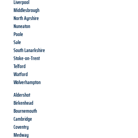
Liverpool
Middlesbrough
North Ayrshire
Nuneaton
Poole
Sale
South Lanarkshire
Stoke-on-Trent
Telford
Watford
Wolverhampton
Aldershot
Birkenhead
Bournemouth
Cambridge
Coventry
Medway