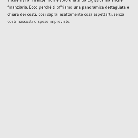
Trasferirsi a
Firenze
non è solo una sfida logistica ma anche
finanziaria. Ecco perché ti offriamo
una panoramica dettagliata e
chiara dei costi,
così saprai esattamente cosa aspettarti, senza
costi nascosti o spese impreviste.