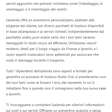
servizi aggiuntivi che potresti richiedere, come l’imballaggio, lo
smontaggio e il rimontaggio dei mobili.
L’azienda offre un preventivo personalizzato, adattato alle
esigenze del cliente, con diversi pacchetti di trasloco disponibili
in base all’ampiezza e ai servizi richiesti. Indipendentemente dal
pacchetto scelto, puoi essere certo che i tuoi beni saranno
maneggiati in modo sicuro ed efficiente. Utilizziamo veicoli
moderni, ideali per il lungo viaggio da Firenze a Ipswich, e i
nostri esperti traslocatori sono addestrati per assicurare che
nulla si danneggi durante il trasporto.
Tutti i dipendenti dell’azienda sono esperti e formati per
garantire un processo di trasloco fluido. Essi si prenderanno cura
dei tuoi beni come se fossero i loro, dal momento in cui li
imballano fino a quando non li consegnano nella tua nuova
casa
a Ipswich.
Ti incoraggiamo a contattare l’azienda per ulteriori informazioni
sui costi e sui servizi. Offriamo un preventivo gratuito e senza