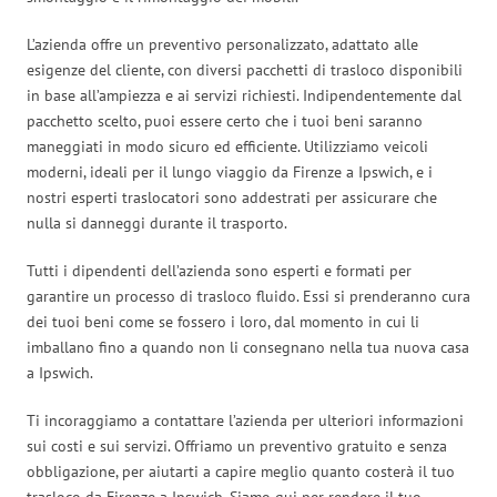
L’azienda offre un preventivo personalizzato, adattato alle
esigenze del cliente, con diversi pacchetti di trasloco disponibili
in base all’ampiezza e ai servizi richiesti. Indipendentemente dal
pacchetto scelto, puoi essere certo che i tuoi beni saranno
maneggiati in modo sicuro ed efficiente. Utilizziamo veicoli
moderni, ideali per il lungo viaggio da Firenze a Ipswich, e i
nostri esperti traslocatori sono addestrati per assicurare che
nulla si danneggi durante il trasporto.
Tutti i dipendenti dell’azienda sono esperti e formati per
garantire un processo di trasloco fluido. Essi si prenderanno cura
dei tuoi beni come se fossero i loro, dal momento in cui li
imballano fino a quando non li consegnano nella tua nuova casa
a Ipswich.
Ti incoraggiamo a contattare l’azienda per ulteriori informazioni
sui costi e sui servizi. Offriamo un preventivo gratuito e senza
obbligazione, per aiutarti a capire meglio quanto costerà il tuo
trasloco da Firenze a Ipswich. Siamo qui per rendere il tuo