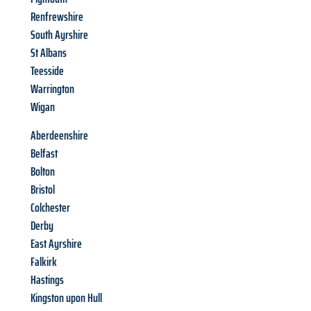
Renfrewshire
South Ayrshire
St Albans
Teesside
Warrington
Wigan
Aberdeenshire
Belfast
Bolton
Bristol
Colchester
Derby
East Ayrshire
Falkirk
Hastings
Kingston upon Hull