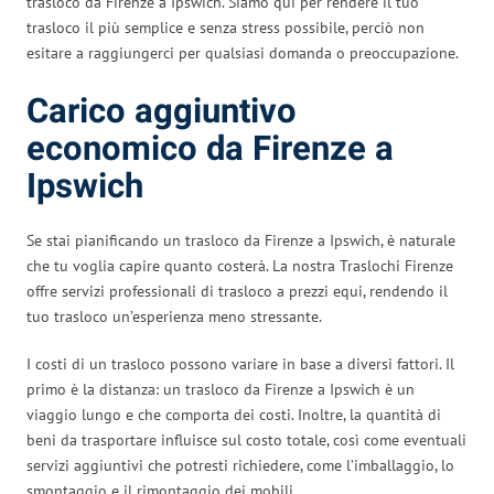
trasloco da Firenze a Ipswich. Siamo qui per rendere il tuo
trasloco il più semplice e senza stress possibile, perciò non
esitare a raggiungerci per qualsiasi domanda o preoccupazione.
Carico aggiuntivo
economico da Firenze a
Ipswich
Se stai pianificando un trasloco da Firenze a Ipswich, è naturale
che tu voglia capire quanto costerà. La nostra Traslochi Firenze
offre servizi professionali di trasloco a prezzi equi, rendendo il
tuo trasloco un’esperienza meno stressante.
I costi di un trasloco possono variare in base a diversi fattori. Il
primo è la distanza: un trasloco da Firenze a Ipswich è un
viaggio lungo e che comporta dei costi. Inoltre, la quantità di
beni da trasportare influisce sul costo totale, così come eventuali
servizi aggiuntivi che potresti richiedere, come l’imballaggio, lo
smontaggio e il rimontaggio dei mobili.