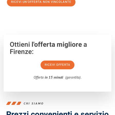
RICEVI UN'OFFERTA NON VINCOLANTE
100% non vincolante – Risposta garantita entro 15 minuti.
Ottieni
l'offerta migliore
a
Firenze:
RICEVI OFFERTA
Offerta
in 15 minuti
(garantita).
CHI SIAMO
Prezzi convenienti e servizio