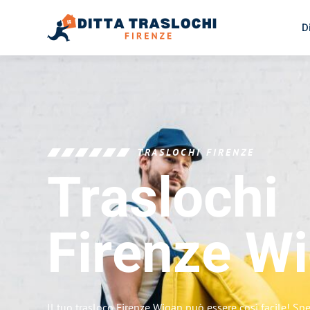
D
TRASLOCHI FIRENZE
Traslochi
Firenze
Wi
Il tuo trasloco Firenze Wigan può essere così facile! Sp