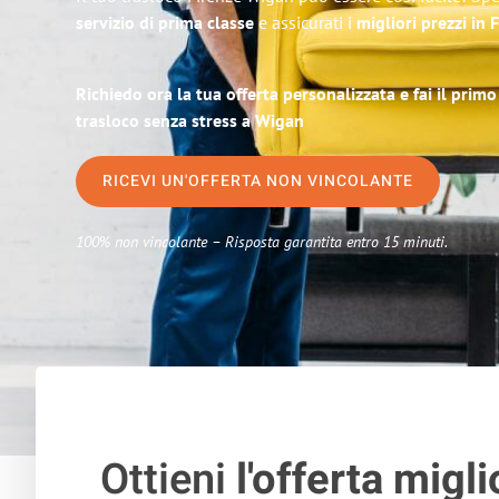
servizio di prima classe
e assicurati i
migliori prezzi in 
Richiedo ora la tua offerta personalizzata e fai il prim
trasloco senza stress a Wigan
RICEVI UN'OFFERTA NON VINCOLANTE
100% non vincolante – Risposta garantita entro 15 minuti.
Ottieni
l'offerta migli