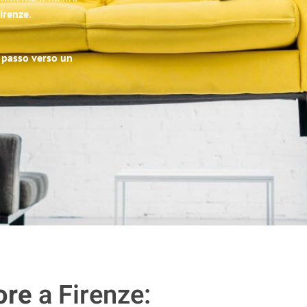
Firenze
.
o passo verso un
ore
a Firenze: