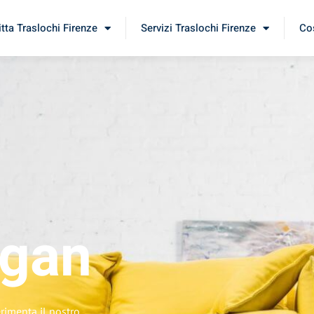
itta Traslochi Firenze
Servizi Traslochi Firenze
Cos
gan
erimenta il nostro