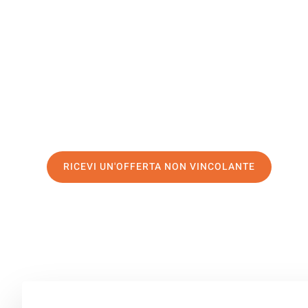
Birkenhea
Il tuo trasloco Firenze Birkenhead può essere così facil
servizio di prima classe
e assicurati i
migliori prezzi in 
Richiedo ora la tua offerta personalizzata e fai il prim
trasloco senza stress a Birkenhead
RICEVI UN'OFFERTA NON VINCOLANTE
100% non vincolante – Risposta garantita entro 15 minuti.