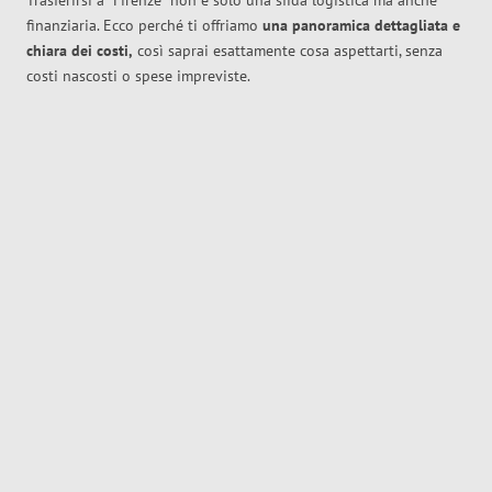
Trasferirsi a
Firenze
non è solo una sfida logistica ma anche
finanziaria. Ecco perché ti offriamo
una panoramica dettagliata e
chiara dei costi,
così saprai esattamente cosa aspettarti, senza
costi nascosti o spese impreviste.