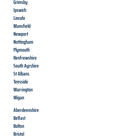
Grimsby
Ipswich
Lincoln
Mansfield
Newport
Nottingham
Plymouth
Renfrewshire
South Ayrshire
St Albans
Teesside
Warrington
Wigan
Aberdeenshire
Belfast
Bolton
Bristol