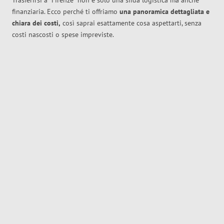
Trasferirsi a
Firenze
non è solo una sfida logistica ma anche
finanziaria. Ecco perché ti offriamo
una panoramica dettagliata e
chiara dei costi,
così saprai esattamente cosa aspettarti, senza
costi nascosti o spese impreviste.