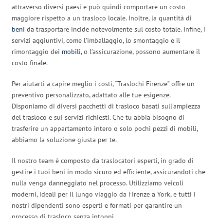
attraverso diversi paesi e può quindi comportare un costo
maggiore rispetto a un trasloco locale. Inoltre, la quantità di
beni
da trasportare incide notevolmente sul costo totale. Infine, i
servizi aggiuntivi, come l’imballaggio, lo smontaggio e il
rimontaggio dei
mobili
, o l’assicurazione, possono aumentare il
costo finale.
Per aiutarti a capire meglio i costi, “Traslochi Firenze” offre un
preventivo personalizzato, adattato alle tue esigenze.
Disponiamo di diversi pacchetti di trasloco basati sull’ampiezza
del trasloco e sui servizi richiesti. Che tu abbia bisogno di
trasferire un appartamento intero o solo pochi pezzi di mobili,
abbiamo la soluzione giusta per te.
Il nostro team è composto da traslocatori esperti, in grado di
gestire i tuoi beni in modo sicuro ed efficiente, assicurandoti che
nulla venga danneggiato nel processo. Utilizziamo veicoli
moderni, ideali per il lungo viaggio da Firenze a York, e tutti i
nostri dipendenti sono esperti e formati per garantire un
processo di trasloco senza intoppi.