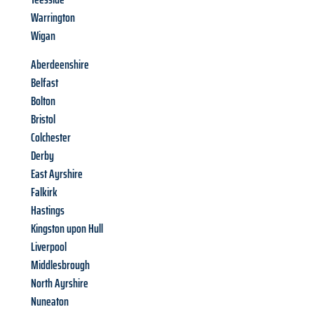
Warrington
Wigan
Aberdeenshire
Belfast
Bolton
Bristol
Colchester
Derby
East Ayrshire
Falkirk
Hastings
Kingston upon Hull
Liverpool
Middlesbrough
North Ayrshire
Nuneaton