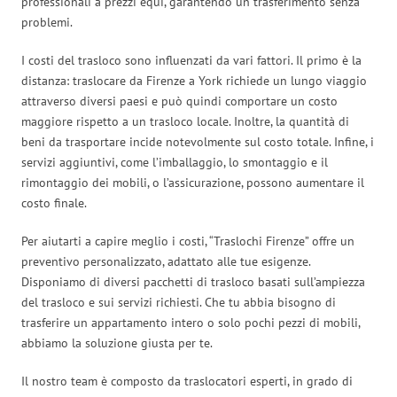
professionali a prezzi equi, garantendo un trasferimento senza
problemi.
I costi del trasloco sono influenzati da vari fattori. Il primo è la
distanza: traslocare da Firenze a York richiede un lungo viaggio
attraverso diversi paesi e può quindi comportare un costo
maggiore rispetto a un trasloco locale. Inoltre, la quantità di
beni da trasportare incide notevolmente sul costo totale. Infine, i
servizi aggiuntivi, come l’imballaggio, lo smontaggio e il
rimontaggio dei mobili, o l’assicurazione, possono aumentare il
costo finale.
Per aiutarti a capire meglio i costi, “Traslochi Firenze” offre un
preventivo personalizzato, adattato alle tue esigenze.
Disponiamo di diversi pacchetti di trasloco basati sull’ampiezza
del trasloco e sui servizi richiesti. Che tu abbia bisogno di
trasferire un appartamento intero o solo pochi pezzi di mobili,
abbiamo la soluzione giusta per te.
Il nostro team è composto da traslocatori esperti, in grado di