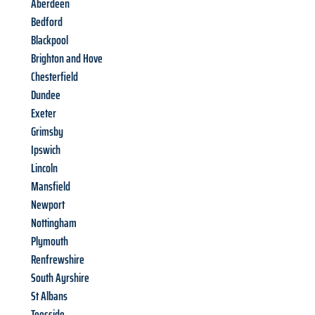
Aberdeen
Bedford
Blackpool
Brighton and Hove
Chesterfield
Dundee
Exeter
Grimsby
Ipswich
Lincoln
Mansfield
Newport
Nottingham
Plymouth
Renfrewshire
South Ayrshire
St Albans
Teesside