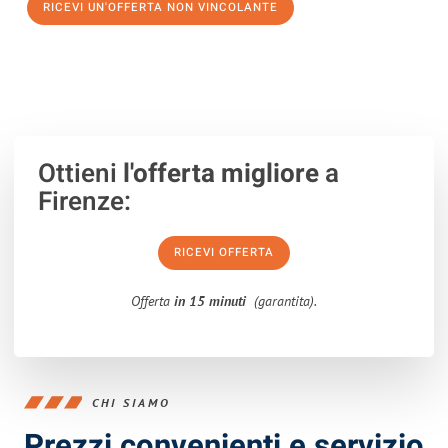
RICEVI UN'OFFERTA NON VINCOLANTE
100% non vincolante – Risposta garantita entro 15 minuti.
Ottieni
l'offerta migliore
a
Firenze:
RICEVI OFFERTA
Offerta
in 15 minuti
(garantita).
CHI SIAMO
Prezzi convenienti e servizio