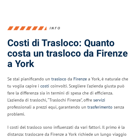
INFO
Costi di Trasloco: Quanto
costa un trasloco da Firenze
a York
Se stai pianificando un
trasloco
da
Firenze
a York, è naturale che
tu voglia capire i
costi
coinvolti. Scegliere l’azienda giusta può
fare la differenza sia in termini di spesa che di efficienza.
L’azienda di traslochi, “Traslochi Firenze”, offre
servizi
professionali a prezzi equi, garantendo un
trasferimento
senza
problemi.
I costi del trasloco sono influenzati da vari fattori. Il primo è la
distanza: traslocare da Firenze a York richiede un lungo viaggio