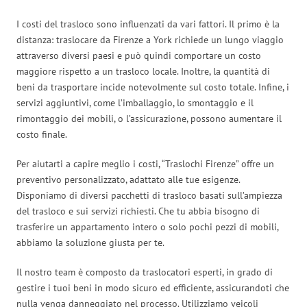
I costi del trasloco sono influenzati da vari fattori. Il primo è la
distanza: traslocare da Firenze a York richiede un lungo viaggio
attraverso diversi paesi e può quindi comportare un costo
maggiore rispetto a un trasloco locale. Inoltre, la quantità di
beni da trasportare incide notevolmente sul costo totale. Infine, i
servizi aggiuntivi, come l’imballaggio, lo smontaggio e il
rimontaggio dei mobili, o l’assicurazione, possono aumentare il
costo finale.
Per aiutarti a capire meglio i costi, “Traslochi Firenze” offre un
preventivo personalizzato, adattato alle tue esigenze.
Disponiamo di diversi pacchetti di trasloco basati sull’ampiezza
del trasloco e sui servizi richiesti. Che tu abbia bisogno di
trasferire un appartamento intero o solo pochi pezzi di mobili,
abbiamo la soluzione giusta per te.
Il nostro team è composto da traslocatori esperti, in grado di
gestire i tuoi beni in modo sicuro ed efficiente, assicurandoti che
nulla venga danneggiato nel processo. Utilizziamo veicoli