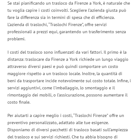
Se stai pianificando un trasloco da Firenze a York, è naturale che
tu voglia capire i costi coinvolti. Scegliere l’azienda giusta può
fare la differenza sia in termini di spesa che di efficienza.
L’azienda di traslochi, “Traslochi Firenze”, offre servizi
professionali a prezzi equi, garantendo un trasferimento senza
problemi.
I costi del trasloco sono influenzati da vari fattori. Il primo è la
distanza: traslocare da Firenze a York richiede un lungo viaggio
attraverso diversi paesi e può quindi comportare un costo
maggiore rispetto a un trasloco locale. Inoltre, la quantità di
beni da trasportare incide notevolmente sul costo totale. Infine, i
servizi aggiuntivi, come l’imballaggio, lo smontaggio e il
rimontaggio dei mobili, o l’assicurazione, possono aumentare il
costo finale.
Per aiutarti a capire meglio i costi, “Traslochi Firenze” offre un
preventivo personalizzato, adattato alle tue esigenze.
Disponiamo di diversi pacchetti di trasloco basati sull’ampiezza
del trasloco e sui servizi richiesti. Che tu abbia bisogno di