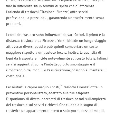
fare la differenza sia in termini di spesa che di efficienza.
L’azienda di traslochi, “Traslochi Firenze”, offre servizi
professionali a prezzi equi, garantendo un trasferimento senza
problemi.
I costi del trasloco sono influenzati da vari fattori. Il primo è la
distanza: traslocare da Firenze a York richiede un lungo viaggio
attraverso diversi paesi e può quindi comportare un costo
maggiore rispetto a un trasloco locale. Inoltre, la quantità di
beni da trasportare incide notevolmente sul costo totale. Infine, i
servizi aggiuntivi, come l’imballaggio, lo smontaggio e il
rimontaggio dei mobili, o l’assicurazione, possono aumentare il
costo finale.
Per aiutarti a capire meglio i costi, “Traslochi Firenze” offre un
preventivo personalizzato, adattato alle tue esigenze.
Disponiamo di diversi pacchetti di trasloco basati sull’ampiezza
del trasloco e sui servizi richiesti. Che tu abbia bisogno di
trasferire un appartamento intero o solo pochi pezzi di mobili,