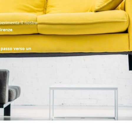
Sperimenta il nostro
Firenze
.
o passo verso un