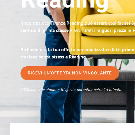
Reading
Il tuo trasloco Firenze Reading può essere così facile! 
servizio di prima classe
e assicurati i
migliori prezzi in 
Richiedo ora la tua offerta personalizzata e fai il prim
trasloco senza stress a Reading
RICEVI UN'OFFERTA NON VINCOLANTE
100% non vincolante – Risposta garantita entro 15 minuti.