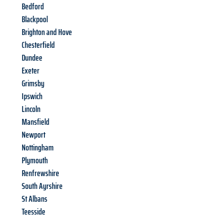
Bedford
Blackpool
Brighton and Hove
Chesterfield
Dundee
Exeter
Grimsby
Ipswich
Lincoln
Mansfield
Newport
Nottingham
Plymouth
Renfrewshire
South Ayrshire
St Albans
Teesside