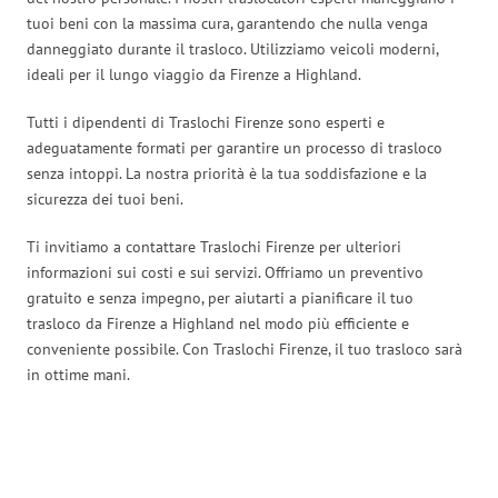
tuoi beni con la massima cura, garantendo che nulla venga
danneggiato durante il trasloco. Utilizziamo veicoli moderni,
ideali per il lungo viaggio da Firenze a Highland.
Tutti i dipendenti di Traslochi Firenze sono esperti e
adeguatamente formati per garantire un processo di trasloco
senza intoppi. La nostra priorità è la tua soddisfazione e la
sicurezza dei tuoi beni.
Ti invitiamo a contattare Traslochi Firenze per ulteriori
informazioni sui costi e sui servizi. Offriamo un preventivo
gratuito e senza impegno, per aiutarti a pianificare il tuo
trasloco da Firenze a Highland nel modo più efficiente e
conveniente possibile. Con Traslochi Firenze, il tuo trasloco sarà
in ottime mani.
Traslochi Firenze in numeri: