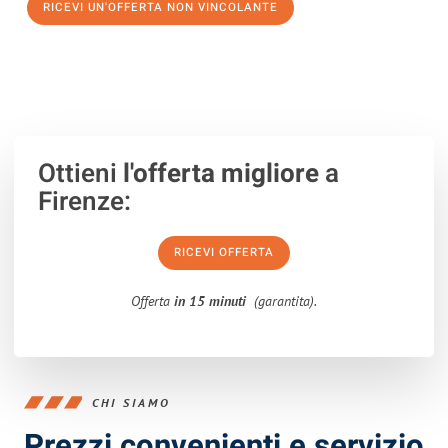
RICEVI UN'OFFERTA NON VINCOLANTE
100% non vincolante – Risposta garantita entro 15 minuti.
Ottieni
l'offerta migliore
a
Firenze:
RICEVI OFFERTA
Offerta
in 15 minuti
(garantita).
CHI SIAMO
Prezzi convenienti e servizio