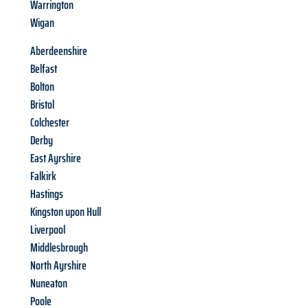
Warrington
Wigan
Aberdeenshire
Belfast
Bolton
Bristol
Colchester
Derby
East Ayrshire
Falkirk
Hastings
Kingston upon Hull
Liverpool
Middlesbrough
North Ayrshire
Nuneaton
Poole