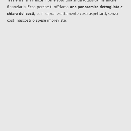
Trasferirsi a
Firenze
non è solo una sfida logistica ma anche
finanziaria. Ecco perché ti offriamo
una panoramica dettagliata e
chiara dei costi,
così saprai esattamente cosa aspettarti, senza
costi nascosti o spese impreviste.