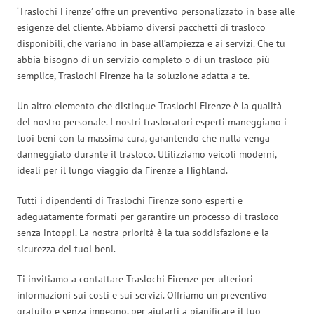
‘Traslochi Firenze’ offre un preventivo personalizzato in base alle
esigenze del cliente. Abbiamo diversi pacchetti di trasloco
disponibili, che variano in base all’ampiezza e ai servizi. Che tu
abbia bisogno di un servizio completo o di un trasloco più
semplice, Traslochi Firenze ha la soluzione adatta a te.
Un altro elemento che distingue Traslochi Firenze è la qualità
del nostro personale. I nostri traslocatori esperti maneggiano i
tuoi beni con la massima cura, garantendo che nulla venga
danneggiato durante il trasloco. Utilizziamo veicoli moderni,
ideali per il lungo viaggio da Firenze a Highland.
Tutti i dipendenti di Traslochi Firenze sono esperti e
adeguatamente formati per garantire un processo di trasloco
senza intoppi. La nostra priorità è la tua soddisfazione e la
sicurezza dei tuoi beni.
Ti invitiamo a contattare Traslochi Firenze per ulteriori
informazioni sui costi e sui servizi. Offriamo un preventivo
gratuito e senza impegno, per aiutarti a pianificare il tuo