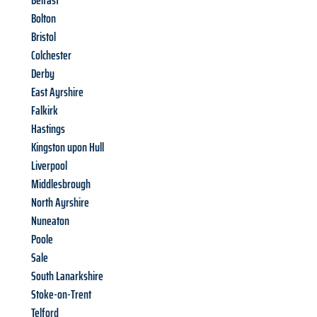
Belfast
Bolton
Bristol
Colchester
Derby
East Ayrshire
Falkirk
Hastings
Kingston upon Hull
Liverpool
Middlesbrough
North Ayrshire
Nuneaton
Poole
Sale
South Lanarkshire
Stoke-on-Trent
Telford