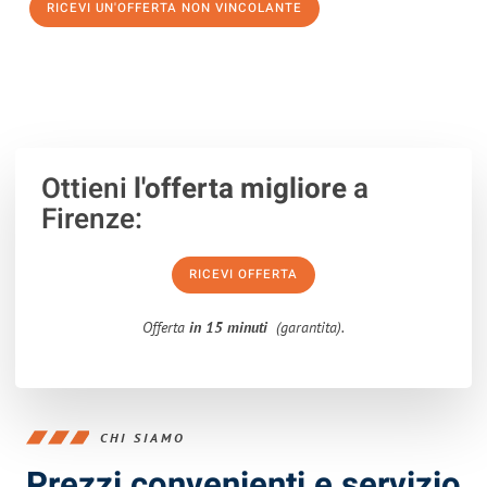
RICEVI UN'OFFERTA NON VINCOLANTE
100% non vincolante – Risposta garantita entro 15 minuti.
Ottieni
l'offerta migliore
a
Firenze:
RICEVI OFFERTA
Offerta
in 15 minuti
(garantita).
CHI SIAMO
Prezzi convenienti e servizio