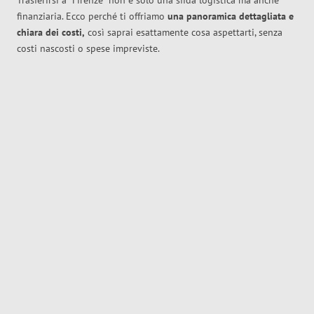
Trasferirsi a
Firenze
non è solo una sfida logistica ma anche
finanziaria. Ecco perché ti offriamo
una panoramica dettagliata e
chiara dei costi,
così saprai esattamente cosa aspettarti, senza
costi nascosti o spese impreviste.