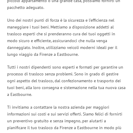
piccolo appartamento o una grande casa, possiamo fornirti un
pacchetto adeguato.
Uno dei nostri punti di forza è la sicurezza e l’efficienza nel
maneggiare i tuoi beni. Mettiamo a disposizione addetti al
trasloco esperti che si prenderanno cura dei tuoi oggetti in
modo sicuro e efficiente, assicurandoci che nulla venga
danneggiato. Inoltre, utilizziamo veicoli moderni ideali per il
lungo viaggio da Firenze a Eastbourne.
Tutti i nostri dipendenti sono esperti e formati per garantire un
processo di trasloco senza problemi. Sono in grado di gestire
ogni aspetto del trasloco, dal confezionamento e trasporto dei
tuoi beni, alla loro consegna e sistemazione nella tua nuova casa
a Eastbourne.
Ti invitiamo a contattare la nostra azienda per maggiori
informazioni sui costi e sui servizi offerti. Siamo felici di fornirti
un preventivo gratuito e senza impegno, per aiutarti a
pianificare il tuo trasloco da Firenze a Eastbourne in modo più