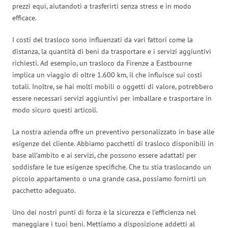
prezzi equi, aiutandoti a trasferirti senza stress e in modo
efficace.
I costi del trasloco sono influenzati da vari fattori come la
distanza, la quantità di beni da trasportare e i servizi aggiuntivi
richiesti. Ad esempio, un trasloco da Firenze a Eastbourne
implica un viaggio di oltre 1.600 km, il che influisce sui costi
totali. Inoltre, se hai molti mobili o oggetti di valore, potrebbero
essere necessari servizi aggiuntivi per imballare e trasportare in
modo sicuro questi articoli.
La nostra azienda offre un preventivo personalizzato in base alle
esigenze del cliente. Abbiamo pacchetti di trasloco disponibili in
base all’ambito e ai servizi, che possono essere adattati per
soddisfare le tue esigenze specifiche. Che tu stia traslocando un
piccolo appartamento o una grande casa, possiamo fornirti un
pacchetto adeguato.
Uno dei nostri punti di forza è la sicurezza e l’efficienza nel
maneggiare i tuoi beni. Mettiamo a disposizione addetti al