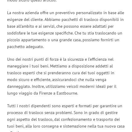
La nostra azienda offre un preventivo personalizzato in base alle
esigenze del cliente. Abbiamo pacchetti di trasloco disponibili in
base all’ambito e ai servizi, che possono essere adattati per
soddisfare le tue esigenze specifiche. Che tu stia traslocando un
piccolo appartamento o una grande casa, possiamo fornirti un
pacchetto adeguato.
Uno dei nostri punti di forza è la sicurezza e l’efficienza nel
maneggiare i tuoi beni. Mettiamo a disposizione addetti al
trasloco esperti che si prenderanno cura dei tuoi oggetti in
modo sicuro e efficiente, assicurandoci che nulla venga
danneggiato. Inoltre, utilizziamo veicoli moderni ideali per il
lungo viaggio da Firenze a Eastbourne.
Tutti i nostri dipendenti sono esperti e formati per garantire un
processo di trasloco senza problemi. Sono in grado di gestire
ogni aspetto del trasloco, dal confezionamento e trasporto dei
tuoi beni, alla loro consegna e sistemazione nella tua nuova casa