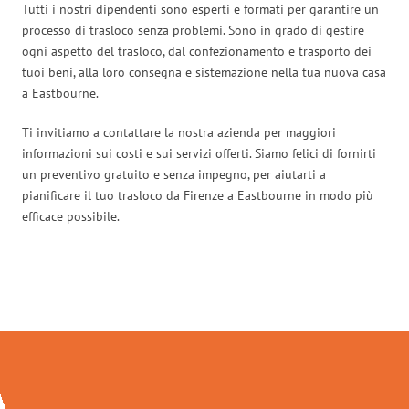
Tutti i nostri dipendenti sono esperti e formati per garantire un
processo di trasloco senza problemi. Sono in grado di gestire
ogni aspetto del trasloco, dal confezionamento e trasporto dei
tuoi beni, alla loro consegna e sistemazione nella tua nuova casa
a Eastbourne.
Ti invitiamo a contattare la nostra azienda per maggiori
informazioni sui costi e sui servizi offerti. Siamo felici di fornirti
un preventivo gratuito e senza impegno, per aiutarti a
pianificare il tuo trasloco da Firenze a Eastbourne in modo più
efficace possibile.
Traslochi Firenze in numeri: