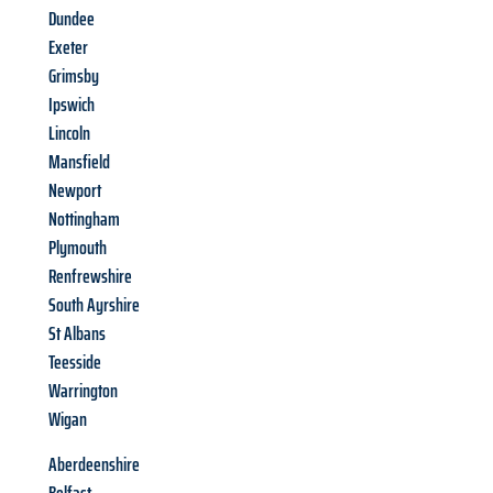
Dundee
Exeter
Grimsby
Ipswich
Lincoln
Mansfield
Newport
Nottingham
Plymouth
Renfrewshire
South Ayrshire
St Albans
Teesside
Warrington
Wigan
Aberdeenshire