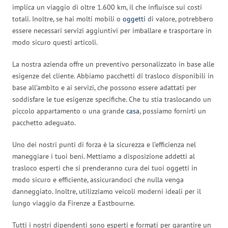
implica un viaggio di oltre 1.600 km, il che influisce sui costi
totali. Inoltre, se hai molti mobili o
oggetti
di valore, potrebbero
essere necessari servizi aggiuntivi per imballare e trasportare in
modo sicuro questi articoli.
La nostra azienda offre un preventivo personalizzato in base alle
esigenze del cliente. Abbiamo pacchetti di trasloco disponibili in
base all’ambito e ai servizi, che possono essere adattati per
soddisfare le tue esigenze specifiche. Che tu stia traslocando un
piccolo appartamento o una grande
casa
, possiamo fornirti un
pacchetto adeguato.
Uno dei nostri punti di forza è la sicurezza e l’efficienza nel
maneggiare i tuoi beni. Mettiamo a disposizione addetti al
trasloco esperti che si prenderanno cura dei tuoi oggetti in
modo sicuro e efficiente, assicurandoci che nulla venga
danneggiato. Inoltre, utilizziamo veicoli moderni ideali per il
lungo viaggio da Firenze a Eastbourne.
Tutti i nostri dipendenti sono esperti e formati per garantire un