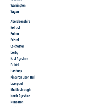
Warrington
Wigan
Aberdeenshire
Belfast
Bolton
Bristol
Colchester
Derby
East Ayrshire
Falkirk
Hastings
Kingston upon Hull
Liverpool
Middlesbrough
North Ayrshire
Nuneaton