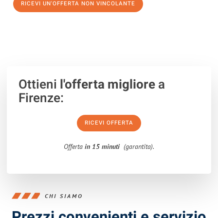
RICEVI UN'OFFERTA NON VINCOLANTE
100% non vincolante – Risposta garantita entro 15 minuti.
Ottieni
l'offerta migliore
a
Firenze:
RICEVI OFFERTA
Offerta
in 15 minuti
(garantita).
CHI SIAMO
Prezzi convenienti e servizio