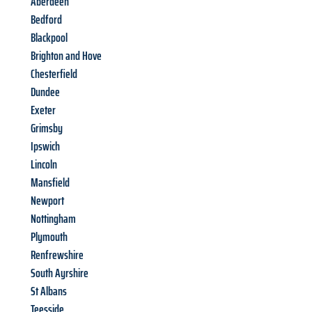
Aberdeen
Bedford
Blackpool
Brighton and Hove
Chesterfield
Dundee
Exeter
Grimsby
Ipswich
Lincoln
Mansfield
Newport
Nottingham
Plymouth
Renfrewshire
South Ayrshire
St Albans
Teesside