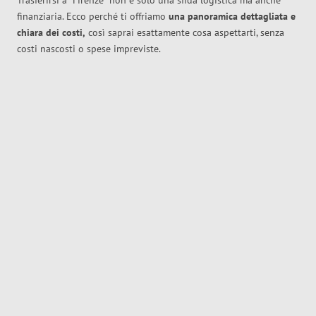
Trasferirsi a
Firenze
non è solo una sfida logistica ma anche
finanziaria. Ecco perché ti offriamo
una panoramica dettagliata e
chiara dei costi,
così saprai esattamente cosa aspettarti, senza
costi nascosti o spese impreviste.