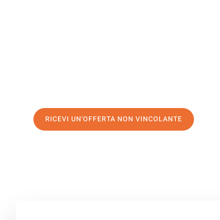
Doncaster
Il tuo trasloco Firenze Doncaster può essere così facile!
servizio di prima classe
e assicurati i
migliori prezzi in 
Richiedo ora la tua offerta personalizzata e fai il prim
trasloco senza stress a Doncaster
RICEVI UN'OFFERTA NON VINCOLANTE
100% non vincolante – Risposta garantita entro 15 minuti.