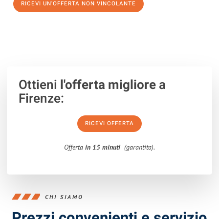
RICEVI UN'OFFERTA NON VINCOLANTE
100% non vincolante – Risposta garantita entro 15 minuti.
Ottieni
l'offerta migliore
a
Firenze:
RICEVI OFFERTA
Offerta
in 15 minuti
(garantita).
CHI SIAMO
Prezzi convenienti e servizio