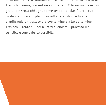
Traslochi Firenze, non esitare a contattarli. Offrono un preventivo
gratuito e senza obblighi, permettendoti di pianificare il tuo
trasloco con un completo controllo dei costi. Che tu stia
pianificando un trasloco a breve termine o a lungo termine,
Traslochi Firenze è lì per aiutarti a rendere il processo il più
semplice e conveniente possibile.
Traslochi Firenze in numeri: