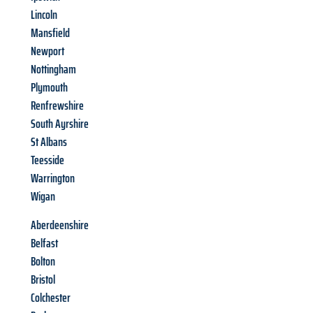
Lincoln
Mansfield
Newport
Nottingham
Plymouth
Renfrewshire
South Ayrshire
St Albans
Teesside
Warrington
Wigan
Aberdeenshire
Belfast
Bolton
Bristol
Colchester