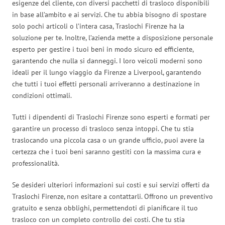
esigenze del cliente, con diversi pacchetti di trasloco disponibili
in base all’ambito e ai servizi. Che tu abbia bisogno di spostare
solo pochi articoli o l’intera casa, Traslochi Firenze ha la
soluzione per te. Inoltre, l’azienda mette a disposizione personale
esperto per gestire i tuoi beni in modo sicuro ed efficiente,
garantendo che nulla si danneggi. I loro veicoli moderni sono
ideali per il lungo viaggio da Firenze a Liverpool, garantendo
che tutti i tuoi effetti personali arriveranno a destinazione in
condizioni ottimali.
Tutti i dipendenti di Traslochi Firenze sono esperti e formati per
garantire un processo di trasloco senza intoppi. Che tu stia
traslocando una piccola casa o un grande ufficio, puoi avere la
certezza che i tuoi beni saranno gestiti con la massima cura e
professionalità.
Se desideri ulteriori informazioni sui costi e sui servizi offerti da
Traslochi Firenze, non esitare a contattarli. Offrono un preventivo
gratuito e senza obblighi, permettendoti di pianificare il tuo
trasloco con un completo controllo dei costi. Che tu stia