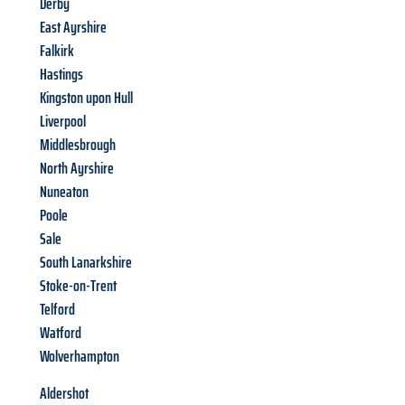
Derby
East Ayrshire
Falkirk
Hastings
Kingston upon Hull
Liverpool
Middlesbrough
North Ayrshire
Nuneaton
Poole
Sale
South Lanarkshire
Stoke-on-Trent
Telford
Watford
Wolverhampton
Aldershot