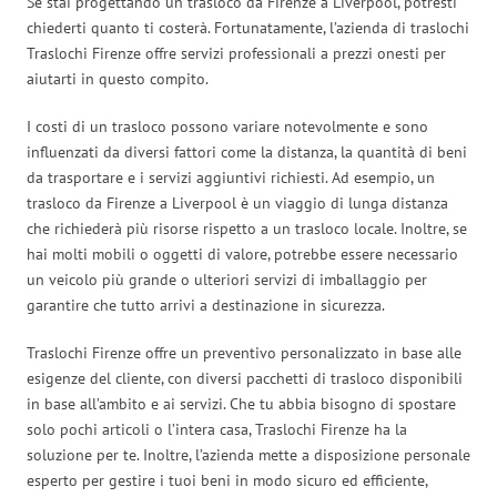
Se stai progettando un trasloco da Firenze a Liverpool, potresti
chiederti quanto ti costerà. Fortunatamente, l’azienda di traslochi
Traslochi Firenze offre servizi professionali a prezzi onesti per
aiutarti in questo compito.
I costi di un trasloco possono variare notevolmente e sono
influenzati da diversi fattori come la distanza, la quantità di beni
da trasportare e i servizi aggiuntivi richiesti. Ad esempio, un
trasloco da Firenze a Liverpool è un viaggio di lunga distanza
che richiederà più risorse rispetto a un trasloco locale. Inoltre, se
hai molti mobili o oggetti di valore, potrebbe essere necessario
un veicolo più grande o ulteriori servizi di imballaggio per
garantire che tutto arrivi a destinazione in sicurezza.
Traslochi Firenze offre un preventivo personalizzato in base alle
esigenze del cliente, con diversi pacchetti di trasloco disponibili
in base all’ambito e ai servizi. Che tu abbia bisogno di spostare
solo pochi articoli o l’intera casa, Traslochi Firenze ha la
soluzione per te. Inoltre, l’azienda mette a disposizione personale
esperto per gestire i tuoi beni in modo sicuro ed efficiente,