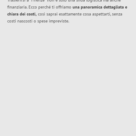
Trasferirsi a
Firenze
non è solo una sfida logistica ma anche
finanziaria. Ecco perché ti offriamo
una panoramica dettagliata e
chiara dei costi,
così saprai esattamente cosa aspettarti, senza
costi nascosti o spese impreviste.