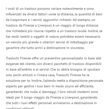
I costi di un trasloco possono variare notevolmente e sono
influenzati da diversi fattori come la distanza, la quantità di beni
da trasportare e i servizi aggiuntivi richiesti. Ad esempio, un
trasloco da Firenze a Liverpool è un viaggio di lunga distanza
che richiederà più risorse rispetto a un trasloco locale. Inoltre, se
hai molti mobili o oggetti di valore, potrebbe essere necessario
un veicolo più grande o ulteriori servizi di imballaggio per
garantire che tutto arrivi a destinazione in sicurezza.
Traslochi Firenze offre un preventivo personalizzato in base alle
esigenze del cliente, con diversi pacchetti di trasloco disponibili
in base all’ambito e ai servizi. Che tu abbia bisogno di spostare
solo pochi articoli o l’intera casa, Traslochi Firenze ha la
soluzione per te. Inoltre, l’azienda mette a disposizione personale
esperto per gestire i tuoi beni in modo sicuro ed efficiente,
garantendo che nulla si danneggi. I loro veicoli moderni sono
ideali per il lungo viaggio da Firenze a Liverpool, garantendo
che tutti i tuoi effetti personali arriveranno a destinazione in
condizioni ottimali.