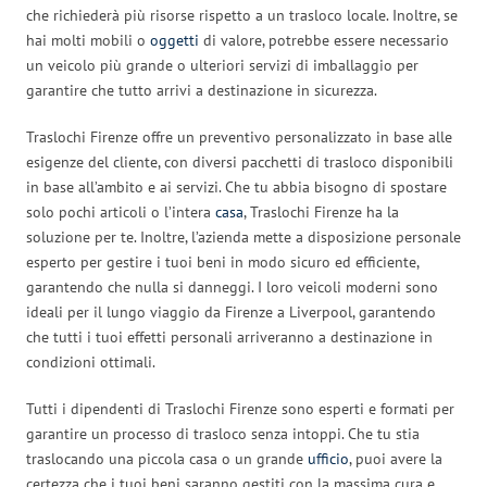
che richiederà più risorse rispetto a un trasloco locale. Inoltre, se
hai molti mobili o
oggetti
di valore, potrebbe essere necessario
un veicolo più grande o ulteriori servizi di imballaggio per
garantire che tutto arrivi a destinazione in sicurezza.
Traslochi Firenze offre un preventivo personalizzato in base alle
esigenze del cliente, con diversi pacchetti di trasloco disponibili
in base all’ambito e ai servizi. Che tu abbia bisogno di spostare
solo pochi articoli o l’intera
casa
, Traslochi Firenze ha la
soluzione per te. Inoltre, l’azienda mette a disposizione personale
esperto per gestire i tuoi beni in modo sicuro ed efficiente,
garantendo che nulla si danneggi. I loro veicoli moderni sono
ideali per il lungo viaggio da Firenze a Liverpool, garantendo
che tutti i tuoi effetti personali arriveranno a destinazione in
condizioni ottimali.
Tutti i dipendenti di Traslochi Firenze sono esperti e formati per
garantire un processo di trasloco senza intoppi. Che tu stia
traslocando una piccola casa o un grande
ufficio
, puoi avere la
certezza che i tuoi beni saranno gestiti con la massima cura e