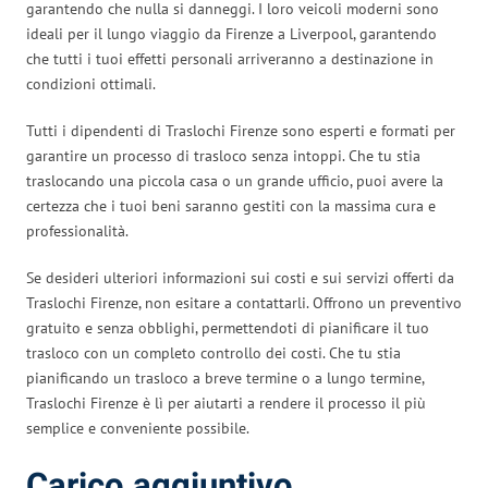
garantendo che nulla si danneggi. I loro veicoli moderni sono
ideali per il lungo viaggio da Firenze a Liverpool, garantendo
che tutti i tuoi effetti personali arriveranno a destinazione in
condizioni ottimali.
Tutti i dipendenti di Traslochi Firenze sono esperti e formati per
garantire un processo di trasloco senza intoppi. Che tu stia
traslocando una piccola casa o un grande ufficio, puoi avere la
certezza che i tuoi beni saranno gestiti con la massima cura e
professionalità.
Se desideri ulteriori informazioni sui costi e sui servizi offerti da
Traslochi Firenze, non esitare a contattarli. Offrono un preventivo
gratuito e senza obblighi, permettendoti di pianificare il tuo
trasloco con un completo controllo dei costi. Che tu stia
pianificando un trasloco a breve termine o a lungo termine,
Traslochi Firenze è lì per aiutarti a rendere il processo il più
semplice e conveniente possibile.
Carico aggiuntivo