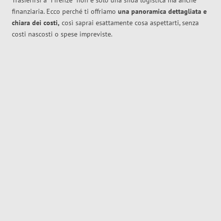
Trasferirsi a
Firenze
non è solo una sfida logistica ma anche
finanziaria. Ecco perché ti offriamo
una panoramica dettagliata e
chiara dei costi,
così saprai esattamente cosa aspettarti, senza
costi nascosti o spese impreviste.