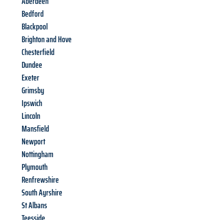
Aberdeen
Bedford
Blackpool
Brighton and Hove
Chesterfield
Dundee
Exeter
Grimsby
Ipswich
Lincoln
Mansfield
Newport
Nottingham
Plymouth
Renfrewshire
South Ayrshire
St Albans
Teesside