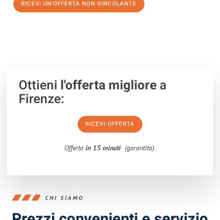
RICEVI UN'OFFERTA NON VINCOLANTE
100% non vincolante – Risposta garantita entro 15 minuti.
Ottieni
l'offerta migliore
a
Firenze:
RICEVI OFFERTA
Offerta
in 15 minuti
(garantita).
CHI SIAMO
Prezzi convenienti e servizio