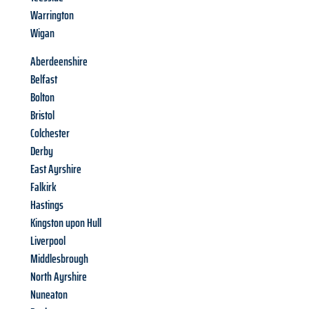
Warrington
Wigan
Aberdeenshire
Belfast
Bolton
Bristol
Colchester
Derby
East Ayrshire
Falkirk
Hastings
Kingston upon Hull
Liverpool
Middlesbrough
North Ayrshire
Nuneaton