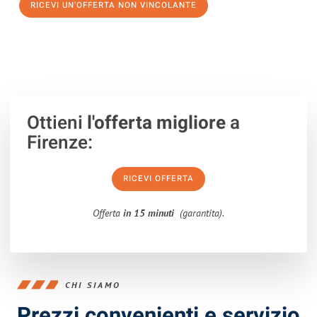
RICEVI UN'OFFERTA NON VINCOLANTE
100% non vincolante – Risposta garantita entro 15 minuti.
Ottieni
l'offerta migliore
a
Firenze:
RICEVI OFFERTA
Offerta
in 15 minuti
(garantita).
CHI SIAMO
Prezzi convenienti e servizio