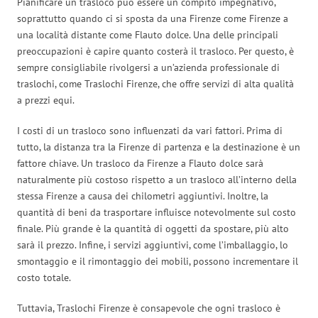
Pianificare un trasloco può essere un compito impegnativo,
soprattutto quando ci si sposta da una Firenze come Firenze a
una località distante come Flauto dolce. Una delle principali
preoccupazioni è capire quanto costerà il trasloco. Per questo, è
sempre consigliabile rivolgersi a un’azienda professionale di
traslochi, come Traslochi Firenze, che offre servizi di alta qualità
a prezzi equi.
I costi di un trasloco sono influenzati da vari fattori. Prima di
tutto, la distanza tra la Firenze di partenza e la destinazione è un
fattore chiave. Un trasloco da Firenze a Flauto dolce sarà
naturalmente più costoso rispetto a un trasloco all’interno della
stessa Firenze a causa dei chilometri aggiuntivi. Inoltre, la
quantità di beni da trasportare influisce notevolmente sul costo
finale. Più grande è la quantità di oggetti da spostare, più alto
sarà il prezzo. Infine, i servizi aggiuntivi, come l’imballaggio, lo
smontaggio e il rimontaggio dei mobili, possono incrementare il
costo totale.
Tuttavia, Traslochi Firenze è consapevole che ogni trasloco è