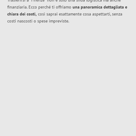
Trasferirsi a
Firenze
non è solo una sfida logistica ma anche
finanziaria. Ecco perché ti offriamo
una panoramica dettagliata e
chiara dei costi,
così saprai esattamente cosa aspettarti, senza
costi nascosti o spese impreviste.