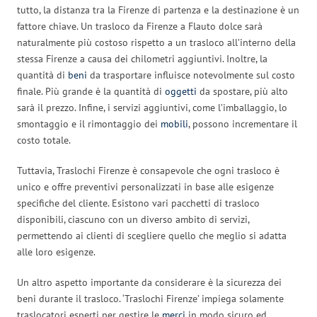
tutto, la distanza tra la Firenze di partenza e la destinazione è un
fattore chiave. Un trasloco da Firenze a Flauto dolce sarà
naturalmente più costoso rispetto a un trasloco all’interno della
stessa Firenze a causa dei chilometri aggiuntivi. Inoltre, la
quantità di
beni
da trasportare influisce notevolmente sul costo
finale. Più grande è la quantità di
oggetti
da spostare, più alto
sarà il prezzo. Infine, i servizi aggiuntivi, come l’imballaggio, lo
smontaggio e il rimontaggio dei
mobili
, possono incrementare il
costo totale.
Tuttavia, Traslochi Firenze è consapevole che ogni trasloco è
unico e offre preventivi personalizzati in base alle esigenze
specifiche del cliente. Esistono vari pacchetti di trasloco
disponibili, ciascuno con un diverso ambito di servizi,
permettendo ai clienti di scegliere quello che meglio si adatta
alle loro esigenze.
Un altro aspetto importante da considerare è la sicurezza dei
beni durante il trasloco. ‘Traslochi Firenze’ impiega solamente
traslocatori esperti per gestire le
merci
in modo sicuro ed