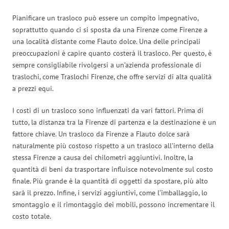
Pianificare un trasloco può essere un compito impegnativo,
soprattutto quando ci si sposta da una Firenze come Firenze a
una località distante come Flauto dolce. Una delle principali
preoccupazioni è capire quanto costerà il trasloco. Per questo, è
sempre consigliabile rivolgersi a un’azienda professionale di
traslochi, come Traslochi Firenze, che offre servizi di alta qualità
a prezzi equi.
I costi di un trasloco sono influenzati da vari fattori. Prima di
tutto, la distanza tra la Firenze di partenza e la destinazione è un
fattore chiave. Un trasloco da Firenze a Flauto dolce sarà
naturalmente più costoso rispetto a un trasloco all’interno della
stessa Firenze a causa dei chilometri aggiuntivi. Inoltre, la
quantità di beni da trasportare influisce notevolmente sul costo
finale. Più grande è la quantità di oggetti da spostare, più alto
sarà il prezzo. Infine, i servizi aggiuntivi, come l’imballaggio, lo
smontaggio e il rimontaggio dei mobili, possono incrementare il
costo totale.