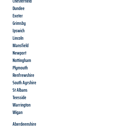
Chesterfield
Dundee
Exeter
Grimsby
Ipswich
Lincoln
Mansfield
Newport
Nottingham
Plymouth
Renfrewshire
South Ayrshire
St Albans
Teesside
Warrington
Wigan
Aberdeenshire